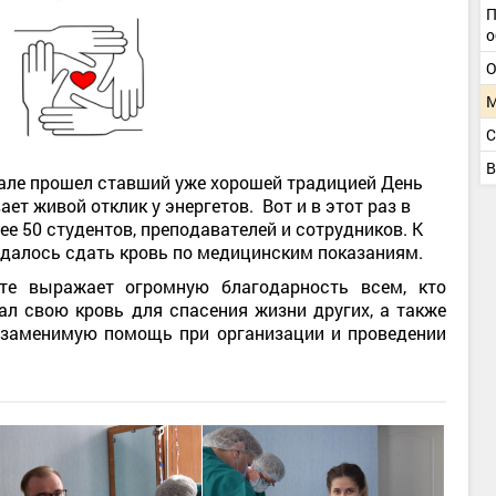
П
о
О
М
С
В
иале прошел ставший уже хорошей традицией День
ет живой отклик у энергетов. Вот и в этот раз в
ее 50 студентов, преподавателей и сотрудников. К
далось сдать кровь по медицинским показаниям.
оте выражает огромную благодарность всем, кто
ал свою кровь для спасения жизни других, а также
езаменимую помощь при организации и проведении