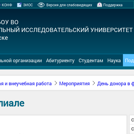
КОНФ
ЭИОС
Версия для слабовидящих
Поддержка
БОУ ВО
ЛЬНЫЙ ИССЛЕДОВАТЕЛЬСКИЙ УНИВЕРСИТЕТ
ске
льной организации
Абитуриенту
Студентам
Наука
Под
я и внеучебная работа
Мероприятия
День донора в 
лиале
С
С