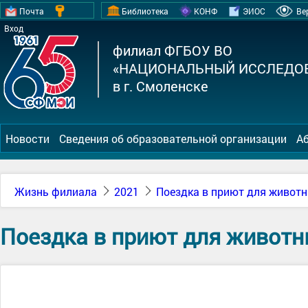
Почта
Библиотека
КОНФ
ЭИОС
Ве
Вход
филиал ФГБОУ ВО
«НАЦИОНАЛЬНЫЙ ИССЛЕДОВ
в г. Смоленске
Новости
Сведения об образовательной организации
А
Жизнь филиала
2021
Поездка в приют для живот
Поездка в приют для животн