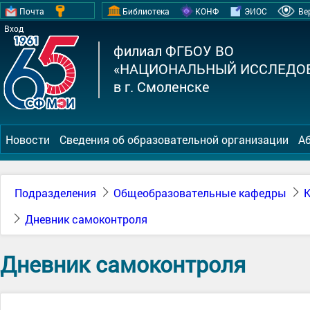
Почта
Библиотека
КОНФ
ЭИОС
Ве
Вход
филиал ФГБОУ ВО
«НАЦИОНАЛЬНЫЙ ИССЛЕДОВ
в г. Смоленске
Новости
Сведения об образовательной организации
А
Подразделения
Общеобразовательные кафедры
К
Дневник самоконтроля
Дневник самоконтроля